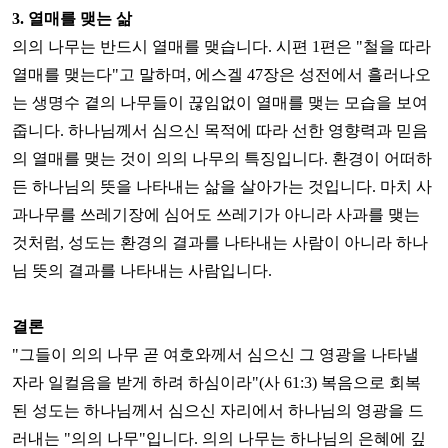
3.
열매를 맺는 삶
의의 나무는 반드시 열매를 맺습니다
.
시편
1
편은
"
철을 따라
열매를 맺는다
"
고 말하며
,
에스겔
47
장은 성전에서 흘러나오
는 생명수 곁의 나무들이 끊임없이 열매를 맺는 모습을 보여
줍니다
.
하나님께서 심으신 목적에 따라 선한 영향력과 믿음
의 열매를 맺는 것이 의의 나무의 특징입니다
.
환경이 어떠하
든 하나님의 뜻을 나타내는 삶을 살아가는 것입니다
.
마치 사
과나무를 쓰레기장에 심어도 쓰레기가 아니라 사과를 맺는
것처럼
,
성도는 환경의 결과를 나타내는 사람이 아니라 하나
님 뜻의 결과를 나타내는 사람입니다
.
결론
"
그들이 의의 나무 곧 여호와께서 심으신 그 영광을 나타낼
자라 일컬음을 받게 하려 하심이라
"(
사
61:3)
복음으로 회복
된 성도는 하나님께서 심으신 자리에서 하나님의 영광을 드
러내는
"
의의 나무
"
입니다
.
의의 나무는 하나님의 은혜에 깊