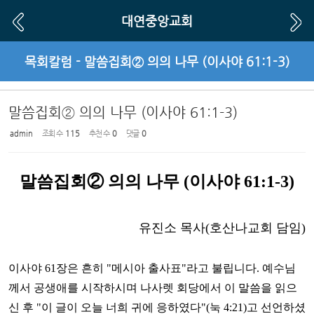
Sketchbook5, 스케치북5
Sketchbook5, 스케치북5
대연중앙교회
목회칼럼 - 말씀집회② 의의 나무 (이사야 61:1-3)
말씀집회② 의의 나무 (이사야 61:1-3)
admin
조회 수
115
추천 수
0
댓글
0
말씀
집회
②
의의 나무
(
이사야
61:1-3)
유진소 목사
(
호산나교회 담임
)
이사야
61
장은 흔히
"
메시아 출사표
"
라고 불립니다
.
예수님
께서 공생애를 시작하시며 나사렛 회당에서 이 말씀을 읽으
신 후
"
이 글이 오늘 너희 귀에 응하였다
"(
눅
4:21)
고 선언하셨