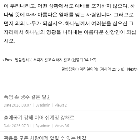
이 뿌리내리고
,
어떤 상황에서도 예배를 포기하지 않으며
,
하
나님 뜻에 따라 아름다운 열매를 맺는 사람입니다
.
그러므로
먼저 의의 나무가 되십시오
.
하나님께서 여러분을 심으신 그
자리에서 하나님의 영광을 나타내는 아름다운 신앙인이 되십
시오
.
Prev
말씀집회③ 흐리지 않고 쇠하지 않고 (신명기 34:1-7)
말씀집회① 아리엘이여! (이사야 29:5-8)
Next
폭염 속 냉수 같은 일꾼
Date
2026.08.07
By
admin
Views
2
출애굽기 강해 이어 십계명 강해로
Date
2026.07.31
By
admin
Views
36
관용을 모든 사람에게 알릴 수 있는 비결