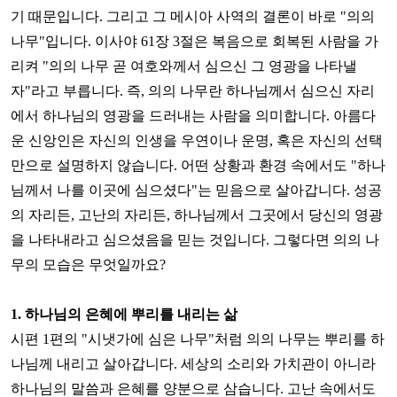
기 때문입니다
.
그리고 그 메시아 사역의 결론이 바로
"
의의
나무
"
입니다
.
이사야
61
장
3
절은 복음으로 회복된 사람을 가
리켜
"
의의 나무 곧 여호와께서 심으신 그 영광을 나타낼
자
"
라고 부릅니다
.
즉
,
의의 나무란 하나님께서 심으신 자리
에서 하나님의 영광을 드러내는 사람을 의미합니다
.
아름다
운 신앙인은 자신의 인생을 우연이나 운명
,
혹은 자신의 선택
만으로 설명하지 않습니다
.
어떤 상황과 환경 속에서도
"
하나
님께서 나를 이곳에 심으셨다
"
는 믿음으로 살아갑니다
.
성공
의 자리든
,
고난의 자리든
,
하나님께서 그곳에서 당신의 영광
을 나타내라고 심으셨음을 믿는 것입니다
.
그렇다면 의의 나
무의 모습은 무엇일까요
?
1.
하나님의 은혜에 뿌리를 내리는 삶
시편
1
편의
"
시냇가에 심은 나무
"
처럼 의의 나무는 뿌리를 하
나님께 내리고 살아갑니다
.
세상의 소리와 가치관이 아니라
하나님의 말씀과 은혜를 양분으로 삼습니다
.
고난 속에서도