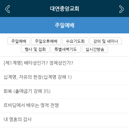
Sketchbook5, 스케치북5
Sketchbook5, 스케치북5
대연중앙교회
주일예배
주일예배
주일오후예배
수요기도회
강의 및 세미나
행사 및 집회
특별새벽기도
실시간방송
[제1계명] 배타성인가? 정체성인가?
십계명, 자유의 헌장(십계명 강해 1)
회복 (출애굽기 강해 35)
르비딤에서 배우는 영적 전쟁
내 영혼의 감사