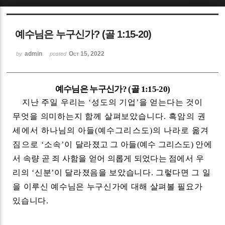
Sketchbook5, 스케치북5
예수님은 누구신가? (골 1:15-20)
admin
Oct 15, 2022
by
posted
예수님은 누구신가
? (
골
1:15-20)
Sketchbook5, 스케치북5
지난 주일 우리는
‘
성도의 기업
’
을 얻는다는 것이
무엇을 의미하는지 함께 살펴보았
습니다
.
흑암의 권
세에서 하나님의 아들
(
예수
그리스도
)
의 나라로 옮겨
짐으로
‘
소속
’
이
달라졌고 그 아들
(
예수 그리스도
)
안에
서 속량 곧 죄 사함을 얻어 의롭게 되었다는 점에서
우
리의
‘
신분
’
이 달라졌음을 보았습니다
.
그렇다면 그 일
을 이루신 예수님은 누구신가에 대해 살펴볼 필요가
있습니다
.