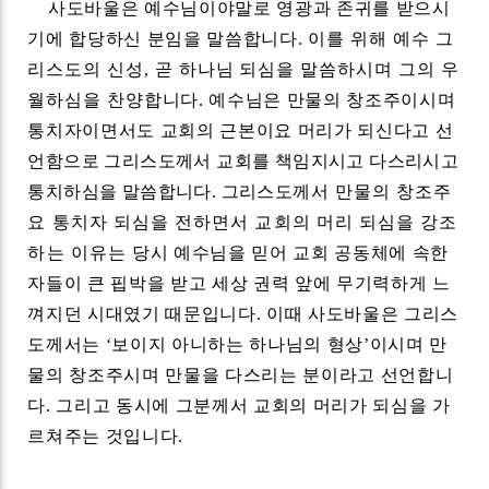
사도바울은 예수님이야말로 영광과 존귀를 받으시
기에 합당하신 분임을 말씀합니다
.
이를 위해 예수 그
리스도의 신성
,
곧 하나님 되심을 말씀하시며 그의 우
월하심을 찬양
합니다
.
예수님은 만물의 창조주이시며
통치자이면서도 교회의 근본이요 머리가 되신다고
선
언함으로 그리스도께서 교회를 책임지시고 다스리시고
통치하심을 말씀합니다
.
그리스도
께
서 만물의 창조주
요 통치자 되심을 전하면서 교회의 머리 되심을 강조
하는 이유는
당시 예수님을 믿어 교회 공동체에 속한
자들이 큰 핍박을 받고 세상 권력 앞에 무기력하게 느
껴지던 시대였기 때문입니다
.
이때 사도바울은 그리스
도께서는
‘
보이지 아니하는 하나님의 형상
’
이시며 만
물의 창조주시며 만물을 다스리는 분이라고 선언합니
다
.
그리고 동시에 그분께서 교회의 머리가 되심을 가
르쳐주는 것입니다
.