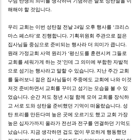
수님 탄생의 의미를 생각하며 기념하는 날로 성탄절을 이
해해야 할 것입니다
.
우리 교회는 이번 성탄절 전날
24
일 오후 행사를
‘
크리스
마스 페스타
’
로 진행합니다
.
기획위원회 주관으로 젊은
집사님들 중심으로 준비되는 행사라 더 의미가 큽니다
.
원래 가정교회 사역 원리가
‘
평신도를 훈련시켜 그들로
교회를 세워가게 하는 것
’
인데 그 의미에 부합한 자발적
으로 섬기는 행사라고 말할 수 있습니다
.
지난 주간 교회
를 둘러보니 젊은 집사님들이 주중에도 교회에 나와 이것
저것 준비하면서 교회를 꾸미고 섬기는 모습을 볼 수 있
었습니다
.
순간 저도 청년 시절 함께 모여 교회를 장식하
고 서로 도와 성탄을 준비했던 기억이 떠올랐습니다
.
성
탄 트리를 만든다며 높은 곳에 오르기도 했고 교회 가장
높은 십자가까지 올라가 전선과 전구를 연결하던 기억도
났습니다
.
지금 생각하면 겁도 없이 무모하게 행동했던