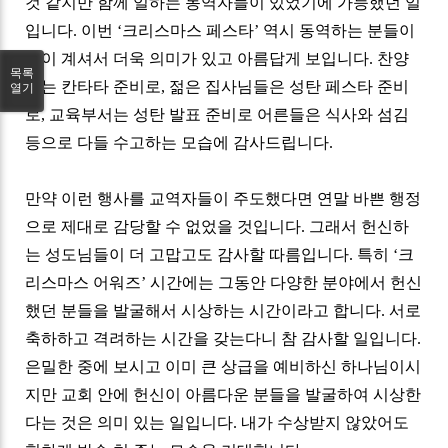
것 같지만 함께 일하는 동역자들이 있었기에 가능했던 일
입니다
.
이번
‘
크리스마스 페스타
’
역시 동역하는 분들이
많이 계셔서 더욱 의미가 있고 아름답게 보입니다
.
찬양
목록
대는 칸타타 준비로
,
젊은 집사님들은 성탄 페스타 준비
열기
로
,
교육부서는 성탄 발표 준비로 어른들은 식사와 섬김
등으로 다들 수고하는 모습에 감사드립니다
.
만약 이런 행사를 교역자들이 주도했다면 연말 바쁜 행정
으로 제대로 감당할 수 없었을 것입니다
.
그래서 헌신하
는 성도님들이 더 고맙고도 감사할 따름입니다
.
특히
‘
크
리스마스 어워즈
’
시간에는 그동안 다양한 분야에서 헌신
했던 분들을 발굴해서 시상하는 시간이라고 합니다
.
서로
축하하고 격려하는 시간을 갖는다니 참 감사할 일입니다
.
은밀한 중에 보시고 이미 큰 상급을 예비하신 하나님이시
지만 교회 안에 헌신이 아름다운 분들을 발굴하여 시상한
다는 것은 의미 있는 일입니다
.
내가 수상받지 않았어도