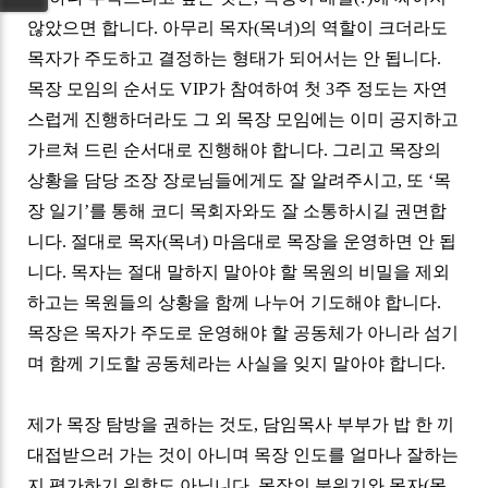
않았으면 합니다
.
아무리 목자
(
목녀
)
의 역할이 크더라도
목자가 주도하고 결정하는 형태가 되어서는 안 됩니다
.
목장 모임의 순서도
VIP
가 참여하여 첫
3
주 정도는 자연
스럽게 진행하더라도 그 외 목장 모임에는 이미 공지하고
가르쳐 드린 순서대로 진행해야 합니다
.
그리고 목장의
상황을 담당 조장 장로님들에게도 잘 알려주시고
,
또
‘
목
장 일기
’
를 통해 코디 목회자와도 잘 소통하시길 권면합
니다
.
절대로 목자
(
목녀
)
마음대로 목장을 운영하면 안 됩
니다
.
목자는 절대 말하지 말아야 할 목원의 비밀을 제외
하고는 목원들의 상황을 함께 나누어 기도해야 합니다
.
목장은 목자가 주도로 운영해야 할 공동체가 아니라 섬기
며 함께 기도할 공동체라는 사실을 잊지 말아야 합니다
.
제가 목장 탐방을 권하는 것도
,
담임목사 부부가 밥 한 끼
대접받으러 가는 것이 아니며 목장 인도를 얼마나 잘하는
지 평가하기 위함도 아닙니다
.
목장의 분위기와 목자
(
목