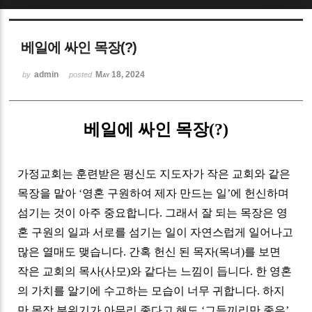
Sketchbook5, 스케치북5
베일에 싸인 목장(?)
admin
May 18, 2024
by
posted
베일에 싸인 목장
(?)
Sketchbook5, 스케치북5
가정교회는 훈련받은 평신도 지도자가 작은 교회와 같은
목장을 맡아
‘
영혼 구원하여 제자 만드는 일
’
에 헌신하며
섬기는 것이 아주 중요합니다
.
그래서 잘 되는 목장은 영
혼 구원의 일과 서로를 섬기는 일이 자연스럽게 일어나고
많은 열매도 맺습니다
.
간혹 헌신 된 목자
(
목녀
)
를 보면
작은 교회의 목사
(
사모
)
와 같다는 느낌이 듭니다
.
한 영혼
의 가치를 알기에 수고하는 모습이 너무 귀합니다
.
하지
만 목장 분위기가 아무리 좋다고 해도
‘
그들끼리만 좋은
’