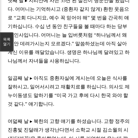
넷째 날
▸
지리산에 사는
55
년 된 절친이 병문안을 왔습니
다
.
어머니는 기억하시고
(
중환자 같지 않게
)
환한 웃음으
로
“
교회 다니지요
,
예수 꼭 믿어야 해
”
몇 번을 간곡히 얘
기하십니다
.
수십 년 동안 친구들을 볼 때마다 하는 당부
의 인사입니다
.
어머니는 늘 입버릇처럼
“
하나님께서 왜
목록
날 안 데려가시는지 모르겠다
.”
말씀하셨는데 아직 살아
열기
계신 이유를 깨달았습니다
.
생명은 하나님께 달려있고 하
나님께서 자녀들을 사용하십니다
.
일곱째 날
▸
아직도 중환자실에 계시는데 오늘은 식사를
잘하시고
,
일어서시려고 재활치료를 하십니다
.
의사도 제
누이동생도 말하기를
“
미국 가고 후에 다시 한국 와야 할
것 같다
.”
얘기합니다
.
여덟째 날
▸
북한의 고향 얘기를 하셨습니다
.
고향 정주의
진홍빛 진달래가 생각난다면서 소학교 시절 김소월의 시