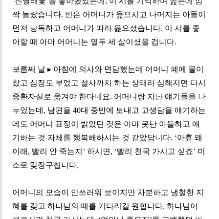
‘
진달래꽃
’
을 좋아했었는데
,
이 시를 기억하며 읊는데 깜
짝 놀랐습니다
.
반은 어머니가 읊으시고 나머지는 아들이
먼저 낭독하고 어머니가 따라 읊으셨습니다
.
이 시를 좋
아할 때 아마 어머니는 열두 세 살이셨을 겁니다
.
보름째 날
▸
아침에 의사와 면담했는데 어머니 폐에 물이
찼고 심장도 부었고 설사까지 하는 상태라 심해지면 다시
중환자실로 옮겨야 한다네요
.
어머니랑 지난 얘기들을 나
누었는데
,
남편을
40
대 중반에 보내고 고생담을 얘기하는
데도 어머니 표정이 밝았던 것은 아마 못난 아들하고 얘
기하는 것 자체를 행복해하시는 것 같았답니다
. ‘
아휴 왜
이래
,
빨리 안 죽는지
’
하시면
, ‘
빨리 천국 가시고 싶죠
’
미
소로 맞장구칩니다
.
어머니의 모습이 안쓰러워 보이지만 차분하고 냉철한 지
혜를 갖고 하나님의 때를 기다리길 원합니다
.
하나님이