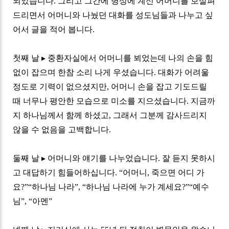
되었습니다
.
그리고 그간에 병상에 계신 어머니를 보살펴
드리면서 어머니와 나눴던 대화를 성도님들과 나누고 싶
어서 글을 적어 봅니다
.
첫째 날
▸
중환자실에서 어머니를 뵈었는데 나의 손을 힘
없이 잡으며 한참 소리 나게 우셨습니다
.
대화가 어려울
정도로 기력이 없으셨지만
,
어머니 손을 잡고 기도드릴
때 너무나 평안한 모습으로 미소를 지으셨습니다
.
지금까
지 하나님께서 함께 하셨고
,
그래서 그분께 감사드리지
않을 수 없음을 고백합니다
.
둘째 날
▸
어머니와 얘기를 나누었습니다
.
잘 듣지 못하시
고 대답하기 힘들어하십니다
. “
어머니
,
죽으면 어디 가
요
?”
“
하나님 나라
”,
“
하나님 나라에 누가 계세요
?”
“
예수
님
”,
“
아멘
”