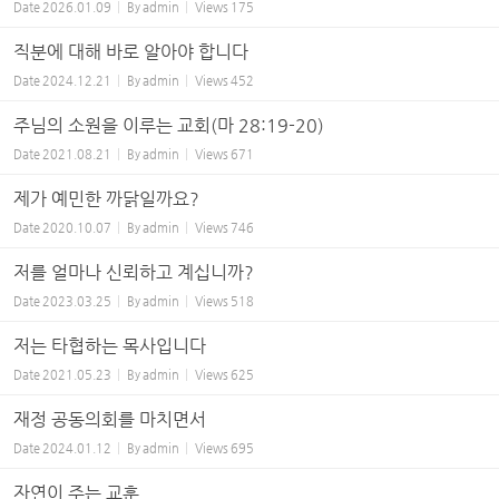
Date
2026.01.09
By
admin
Views
175
직분에 대해 바로 알아야 합니다
Date
2024.12.21
By
admin
Views
452
주님의 소원을 이루는 교회(마 28:19-20)
Date
2021.08.21
By
admin
Views
671
제가 예민한 까닭일까요?
Date
2020.10.07
By
admin
Views
746
저를 얼마나 신뢰하고 계십니까?
Date
2023.03.25
By
admin
Views
518
저는 타협하는 목사입니다
Date
2021.05.23
By
admin
Views
625
재정 공동의회를 마치면서
Date
2024.01.12
By
admin
Views
695
자연이 주는 교훈