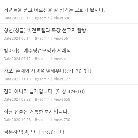
청년들을 품고 어르신을 잘 섬기는 교회가 됩시다.
Date
2021.09.11
By
admin
Views
690
청년(싱글) 비전트립과 목장 선교지 탐방
Date
2024.06.14
By
admin
Views
561
찾아가는 예수영접모임과 세례식
Date
2024.07.12
By
admin
Views
411
창조: 존재와 사명을 일깨우다(창1:26-31)
Date
2021.11.13
By
admin
Views
727
짐이 아니라 날개입니다. (대상 4:9-10)
Date
2021.03.23
By
admin
Views
658
직원 선출은 거룩한 축제입니다.
Date
2020.10.28
By
admin
Views
730
직분자 임명, 단디 하겠습니다