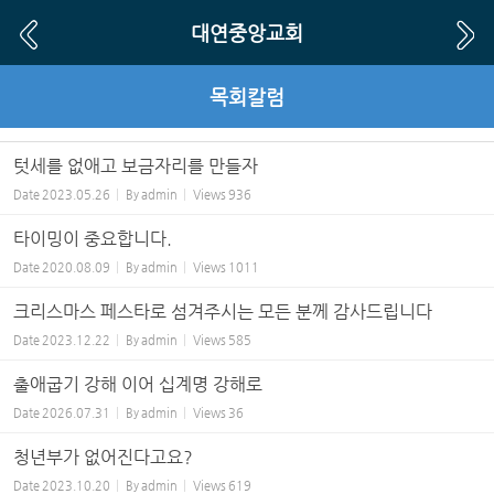
Sketchbook5, 스케치북5
Sketchbook5, 스케치북5
대연중앙교회
목회칼럼
텃세를 없애고 보금자리를 만들자
Date
2023.05.26
By
admin
Views
936
타이밍이 중요합니다.
Date
2020.08.09
By
admin
Views
1011
크리스마스 페스타로 섬겨주시는 모든 분께 감사드립니다
Date
2023.12.22
By
admin
Views
585
출애굽기 강해 이어 십계명 강해로
Date
2026.07.31
By
admin
Views
36
청년부가 없어진다고요?
Date
2023.10.20
By
admin
Views
619