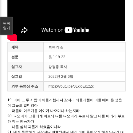
목록
열기
제목
회복의 길
본문
롯 1:19-22
설교자
강정웅 목사
설교일
2022년 2월 6일
외부 동영상 주소
https://youtu.be/0LkIoEr1zZc
19. 이에 그 두 사람이 베들레헴까지 갔더라 베들레헴에 이를 때에 온 성읍
이 그들로 말미암아
떠들며 이르기를 이이가 나오미냐 하는지라
20. 나오미가 그들에게 이르되 나를 나오미라 부르지 말고 나를 마라라 부르
라 이는 전능자가
나를 심히 괴롭게 하셨음이니라
21. 내가 풍족하게 나갔더니 여호와께서 내게 비어 돌아오게 하셨느니라 여