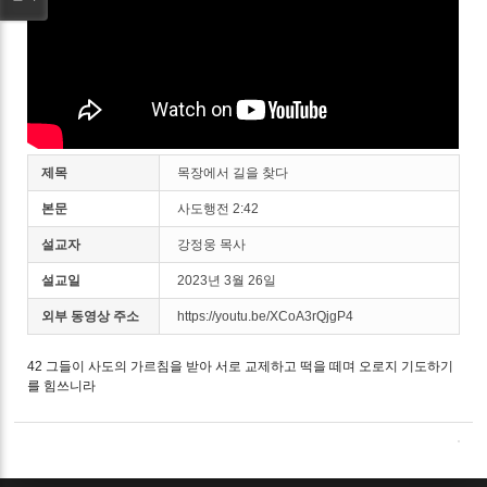
제목
목장에서 길을 찾다
본문
사도행전 2:42
설교자
강정웅 목사
설교일
2023년 3월 26일
외부 동영상 주소
https://youtu.be/XCoA3rQjgP4
42 그들이 사도의 가르침을 받아 서로 교제하고 떡을 떼며 오로지 기도하기
를 힘쓰니라