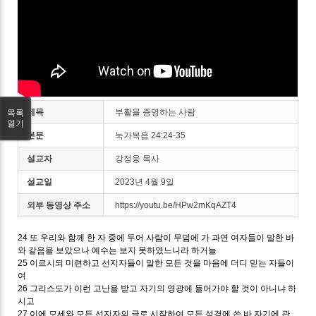
제목
부활을 증명하는 사람
목록
열기
본문
눅가복음 24:24-35
설교자
강정웅 목사
설교일
2023년 4월 9일
외부 동영상 주소
https://youtu.be/HPw2mKqAZT4
24
또 우리와 함께 한 자 중에 두어 사람이 무덤에 가 과연 여자들이 말한 바
와 같음을 보았으나 예수는 보지 못하였느니라 하거늘
25
이르시되 미련하고 선지자들이 말한 모든 것을 마음에 더디 믿는 자들이
여
26
그리스도가 이런 고난을 받고 자기의 영광에 들어가야 할 것이 아니냐 하
시고
27
이에 모세와 모든 선지자의 글로 시작하여 모든 성경에 쓴 바 자기에 관