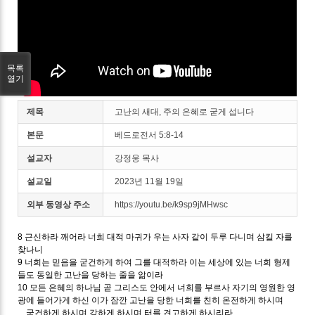
목록
열기
제목
고난의 새대, 주의 은혜로 굳게 섭니다
본문
베드로전서 5:8-14
설교자
강정웅 목사
설교일
2023년 11월 19일
외부 동영상 주소
https://youtu.be/k9sp9jMHwsc
8 근신하라 깨어라 너희 대적 마귀가 우는 사자 같이 두루 다니며 삼킬 자를
찾나니
9 너희는 믿음을 굳건하게 하여 그를 대적하라 이는 세상에 있는 너희 형제
들도 동일한 고난을 당하는 줄을 앎이라
10 모든 은혜의 하나님 곧 그리스도 안에서 너희를 부르사 자기의 영원한 영
광에 들어가게 하신 이가 잠깐 고난을 당한 너희를 친히 온전하게 하시며
굳건하게 하시며 강하게 하시며 터를 견고하게 하시리라