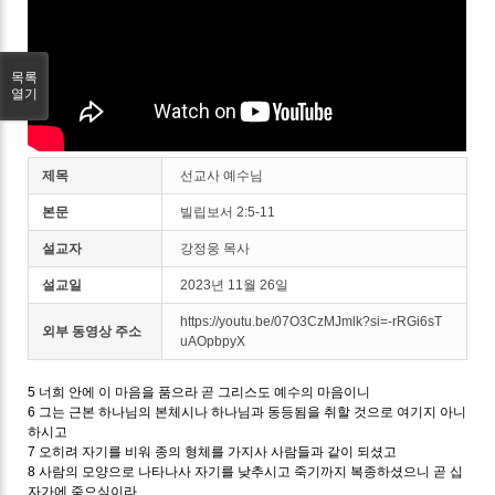
목록
열기
제목
선교사 예수님
본문
빌립보서 2:5-11
설교자
강정웅 목사
설교일
2023년 11월 26일
https://youtu.be/07O3CzMJmlk?si=-rRGi6sT
외부 동영상 주소
uAOpbpyX
5 너희 안에 이 마음을 품으라 곧 그리스도 예수의 마음이니
6 그는 근본 하나님의 본체시나 하나님과 동등됨을 취할 것으로 여기지 아니
하시고
7 오히려 자기를 비워 종의 형체를 가지사 사람들과 같이 되셨고
8 사람의 모양으로 나타나사 자기를 낮추시고 죽기까지 복종하셨으니 곧 십
자가에 죽으심이라