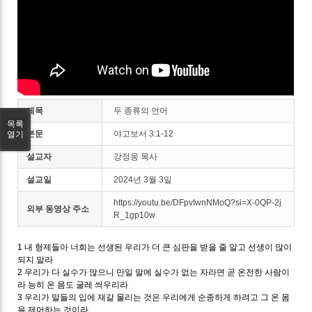
제목
두 종류의 언어
목록
본문
야고보서 3:1-12
열기
설교자
강정웅 목사
설교일
2024년 3월 3일
https://youtu.be/DFpvIwnNMoQ?si=X-0QP-2j
외부 동영상 주소
R_1gp10w
1 내 형제들아 너희는 선생된 우리가 더 큰 심판을 받을 줄 알고 선생이 많이
되지 말라
2 우리가 다 실수가 많으니 만일 말에 실수가 없는 자라면 곧 온전한 사람이
라 능히 온 몸도 굴레 씌우리라
3 우리가 말들의 입에 재갈 물리는 것은 우리에게 순종하게 하려고 그 온 몸
을 제어하는 것이라