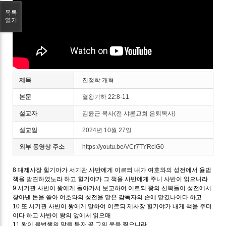
목록
열기
제목
진정학 개혁
본문
열왕기하 22:8-11
설교자
김윤근 목사(전 샤론교회 은퇴목사)
설교일
2024년 10월 27일
외부 동영상 주소
https://youtu.be/VCr7TYRclG0
8 대제사장 힐기야가 서기관 사반에게 이르되 내가 여호와의 성전에서 율법
책을 발견하였노라 하고 힐기야가 그 책을 사반에게 주니 사반이 읽으니라
9 서기관 사반이 왕에게 돌아가서 보고하여 이르되 왕의 신복들이 성전에서
찾아낸 돈을 쏟아 여호와의 성전을 맡은 감독자의 손에 맡겼나이다 하고
10 또 서기관 사반이 왕에게 말하여 이르되 제사장 힐기야가 내게 책을 주더
이다 하고 사반이 왕의 앞에서 읽으매
11 왕이 율법책의 말을 듣자 곧 그의 옷을 찢으니라