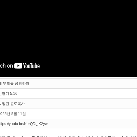
네 부모를 공경하라
신명기 5:16
박정원 원로목사
2025년 5월 11일
ttps://youtu.be/KerQDgjK2yw