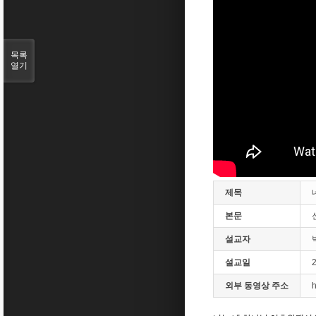
목록
열기
제목
본문
설교자
설교일
외부 동영상 주소
h