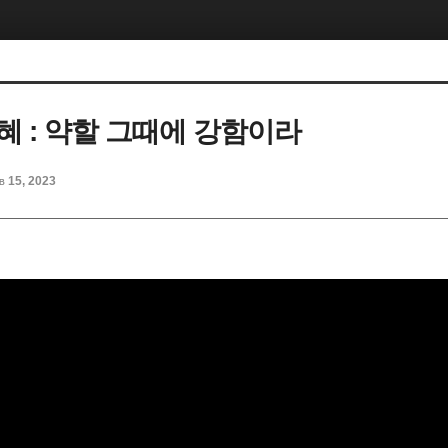
혜 : 약할 그때에 강함이라
b 15, 2023