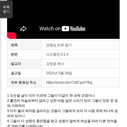
목록
열기
제목
성령님 바로 알기
본문
사도행전 2:1-4
설교자
강정웅 목사
설교일
2023년 5월 28일
외부 동영상 주소
https://youtu.be/-CWCgshTIhg
1 오순절 날이 이미 이르매 그들이 다같이 한 곳에 모였더니
2 홀연히 하늘로부터 급하고 강한 바람 같은 소리가 있어 그들이 앉은 온 집
에 가득하며
3 마치 불의 혀처럼 갈라지는 것들이 그들에게 보여 각 사람 위에 하나씩 임
하여 있더니
4 그들이 다 성령의 충만함을 받고 성령이 말하게 하심을 따라 다른 언어들
로 말하기를 시작하니라