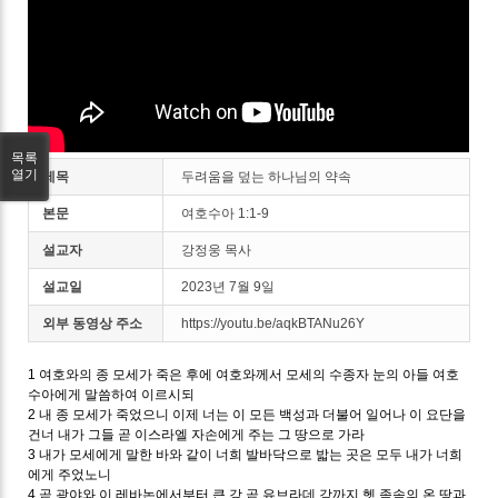
목록
열기
제목
두려움을 덮는 하나님의 약속
본문
여호수아 1:1-9
설교자
강정웅 목사
설교일
2023년 7월 9일
외부 동영상 주소
https://youtu.be/aqkBTANu26Y
1 여호와의 종 모세가 죽은 후에 여호와께서 모세의 수종자 눈의 아들 여호
수아에게 말씀하여 이르시되
2 내 종 모세가 죽었으니 이제 너는 이 모든 백성과 더불어 일어나 이 요단을
건너 내가 그들 곧 이스라엘 자손에게 주는 그 땅으로 가라
3 내가 모세에게 말한 바와 같이 너희 발바닥으로 밟는 곳은 모두 내가 너희
에게 주었노니
4 곧 광야와 이 레바논에서부터 큰 강 곧 유브라데 강까지 헷 족속의 온 땅과