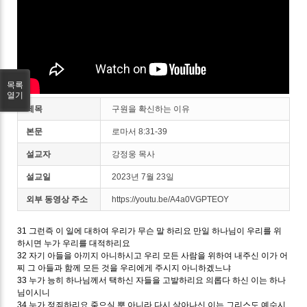
목록
열기
제목
구원을 확신하는 이유
본문
로마서 8:31-39
설교자
강정웅 목사
설교일
2023년 7월 23일
외부 동영상 주소
https://youtu.be/A4a0VGPTEOY
31 그런즉 이 일에 대하여 우리가 무슨 말 하리요 만일 하나님이 우리를 위
하시면 누가 우리를 대적하리요
32 자기 아들을 아끼지 아니하시고 우리 모든 사람을 위하여 내주신 이가 어
찌 그 아들과 함께 모든 것을 우리에게 주시지 아니하겠느냐
33 누가 능히 하나님께서 택하신 자들을 고발하리요 의롭다 하신 이는 하나
님이시니
34 누가 정죄하리요 죽으실 뿐 아니라 다시 살아나신 이는 그리스도 예수시