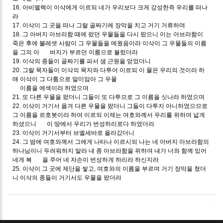
16. 아비멜렉이 이삭에게 이르되 네가 우리보다 크게 강성한즉 우리를 떠나
라
17. 이삭이 그 곳을 떠나 그랄 골짜기에 장막을 치고 거기 거류하며
18. 그 아버지 아브라함 때에 팠던 우물들을 다시 팠으니 이는 아브라함이
죽은 후에 블레셋 사람이 그 우물들을 메웠음이라 이삭이 그 우물들의 이름
을 그의 아 버지가 부르던 이름으로 불렀더라
19. 이삭의 종들이 골짜기를 파서 샘 근원을 얻었더니
20. 그랄 목자들이 이삭의 목자와 다투어 이르되 이 물은 우리의 것이라 하
매 이삭이 그 다툼으로 말미암아 그 우물
이름을 에섹이라 하였으며
21. 또 다른 우물을 팠더니 그들이 또 다투므로 그 이름을 싯나라 하였으며
22. 이삭이 거기서 옮겨 다른 우물을 팠더니 그들이 다투지 아니하였으므로
그 이름을 르호봇이라 하여 이르되 이제는 여호와께서 우리를 위하여 넓게
하셨으니 이 땅에서 우리가 번성하리로다 하였더라
23. 이삭이 거기서부터 브엘세바로 올라갔더니
24. 그 밤에 여호와께서 그에게 나타나 이르시되 나는 네 아버지 아브라함의
하나님이니 두려워하지 말라 내 종 아브라함을 위하여 내가 너와 함께 있어
네게 복 을 주어 네 자손이 번성하게 하리라 하신지라
25. 이삭이 그 곳에 제단을 쌓고, 여호와의 이름을 부르며 거기 장막을 쳤더
니 이삭의 종들이 거기서도 우물을 팠더라