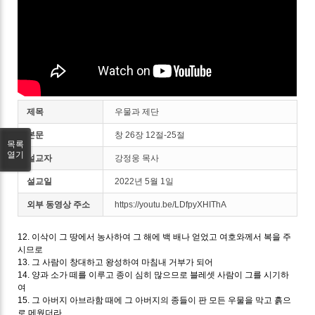
제목
우물과 제단
본문
창 26장 12절-25절
목록
열기
설교자
강정웅 목사
설교일
2022년 5월 1일
외부 동영상 주소
https://youtu.be/LDfpyXHIThA
12. 이삭이 그 땅에서 농사하여 그 해에 백 배나 얻었고 여호와께서 복을 주
시므로
13. 그 사람이 창대하고 왕성하여 마침내 거부가 되어
14. 양과 소가 떼를 이루고 종이 심히 많으므로 블레셋 사람이 그를 시기하
여
15. 그 아버지 아브라함 때에 그 아버지의 종들이 판 모든 우물을 막고 흙으
로 메웠더라