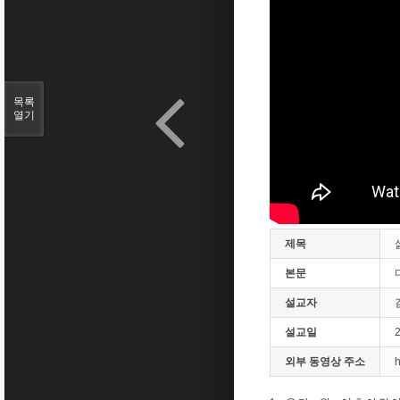
목록
열기
제목
본문
설교자
설교일
외부 동영상 주소
h