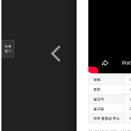
목록
열기
제목
본문
설교자
설교일
외부 동영상 주소