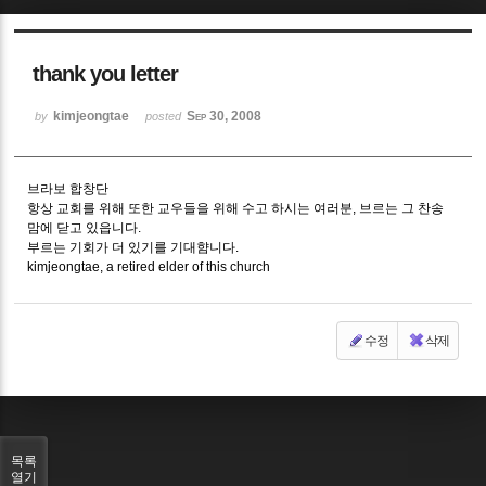
Sketchbook5, 스케치북5
thank you letter
kimjeongtae
Sep 30, 2008
by
posted
브라보 합창단
Sketchbook5, 스케치북5
항상 교회를 위해 또한 교우들을 위해 수고 하시는 여러분, 브르는 그 찬송
맘에 닫고 있읍니다.
부르는 기회가 더 있기를 기대햠니다.
kimjeongtae, a retired elder of this church
수정
삭제
목록
열기