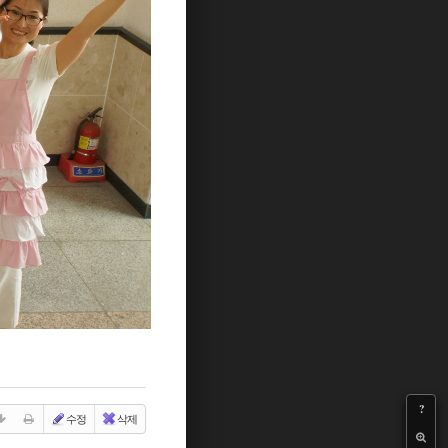
?
수정
삭제