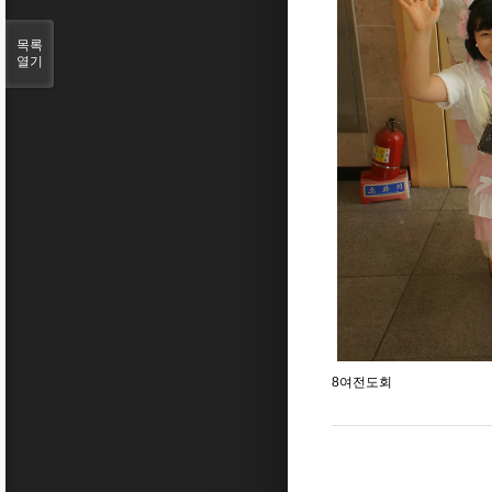
목록
열기
8여전도회